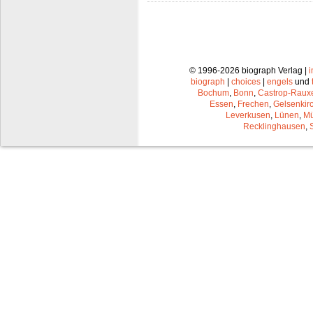
© 1996-2026 biograph Verlag |
biograph
|
choices
|
engels
und
Bochum
,
Bonn
,
Castrop-Raux
Essen
,
Frechen
,
Gelsenkir
Leverkusen
,
Lünen
,
Mü
Recklinghausen
,