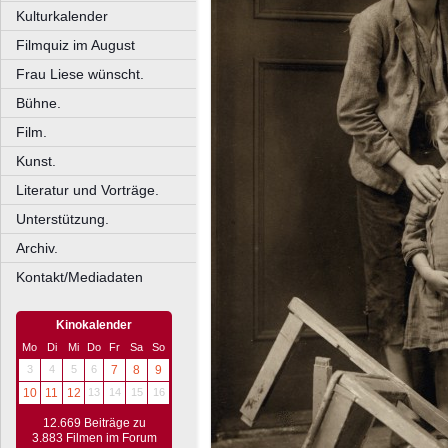
Kulturkalender
Filmquiz im August
Frau Liese wünscht.
Bühne.
Film.
Kunst.
Literatur und Vorträge.
Unterstützung.
Archiv.
Kontakt/Mediadaten
Kinokalender
Mo
Di
Mi
Do
Fr
Sa
So
3
4
5
6
7
8
9
10
11
12
13
14
15
16
12.669 Beiträge zu
3.883 Filmen im Forum