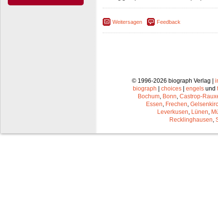
Weitersagen
Feedback
© 1996-2026 biograph Verlag |
biograph
|
choices
|
engels
und
Bochum
,
Bonn
,
Castrop-Raux
Essen
,
Frechen
,
Gelsenkir
Leverkusen
,
Lünen
,
Mü
Recklinghausen
,