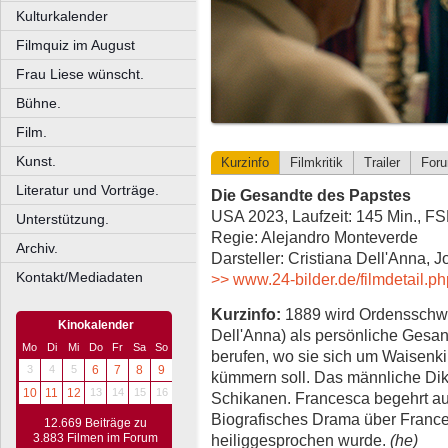
Kulturkalender
Filmquiz im August
Frau Liese wünscht.
Bühne.
Film.
Kunst.
Kurzinfo
Filmkritik
Trailer
For
Literatur und Vorträge.
Die Gesandte des Papstes
USA 2023, Laufzeit: 145 Min., F
Unterstützung.
Regie: Alejandro Monteverde
Archiv.
Darsteller: Cristiana Dell'Anna, 
Kontakt/Mediadaten
>> www.24-bilder.de/filmdetail.p
Kurzinfo:
1889 wird Ordensschwe
Kinokalender
Dell'Anna) als persönliche Gesa
Mo
Di
Mi
Do
Fr
Sa
So
berufen, wo sie sich um Waisenk
3
4
5
6
7
8
9
kümmern soll. Das männliche Dikta
10
11
12
13
14
15
16
Schikanen. Francesca begehrt au
Biografisches Drama über France
12.669 Beiträge zu
heiliggesprochen wurde.
(he)
3.883 Filmen im Forum