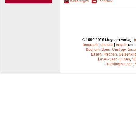
Weitersagen
Feedback
© 1996-2026 biograph Verlag |
biograph
|
choices
|
engels
und
Bochum
,
Bonn
,
Castrop-Raux
Essen
,
Frechen
,
Gelsenkir
Leverkusen
,
Lünen
,
Mü
Recklinghausen
,