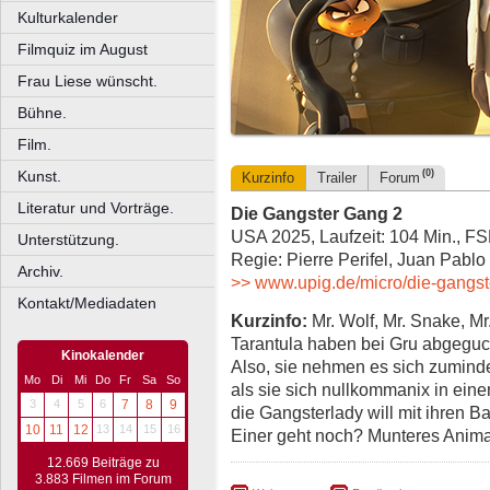
Kulturkalender
Filmquiz im August
Frau Liese wünscht.
Bühne.
Film.
Kunst.
(0)
Kurzinfo
Trailer
Forum
Literatur und Vorträge.
Die Gangster Gang 2
USA 2025, Laufzeit: 104 Min., FS
Unterstützung.
Regie: Pierre Perifel, Juan Pabl
Archiv.
>> www.upig.de/micro/die-gangst
Kontakt/Mediadaten
Kurzinfo:
Mr. Wolf, Mr. Snake, Mr
Tarantula haben bei Gru abgeguck
Kinokalender
Also, sie nehmen es sich zuminde
Mo
Di
Mi
Do
Fr
Sa
So
als sie sich nullkommanix in eine
3
4
5
6
7
8
9
die Gangsterlady will mit ihren B
10
11
12
13
14
15
16
Einer geht noch? Munteres Anim
12.669 Beiträge zu
3.883 Filmen im Forum