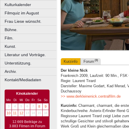
Kulturkalender
Filmquiz im August
Frau Liese wünscht.
Bühne.
Film.
Kunst.
Literatur und Vorträge.
(3)
Kurzinfo
Forum
Unterstützung.
Der kleine Nick
Archiv.
Frankreich 2009, Laufzeit: 90 Min., FSK
Kontakt/Mediadaten
Regie: Laurent Tirard
Darsteller: Maxime Godart, Kad Merad, Va
Duchaussoy
Kinokalender
>> www.derkleinenick.centralfilm.de
Mo
Di
Mi
Do
Fr
Sa
So
Kurzinfo:
Charmant, charmant, die erste
3
4
5
6
7
8
9
Kinderbuchreihe. Asterix-Erfinder René Go
10
11
12
13
14
15
16
Regisseur Laurent Tirard zeigt Liebe zum
schrullige Gesichter und stilvoll gehalt
12.669 Beiträge zu
Werk Groß und Klein gleichermaßen über
3.883 Filmen im Forum