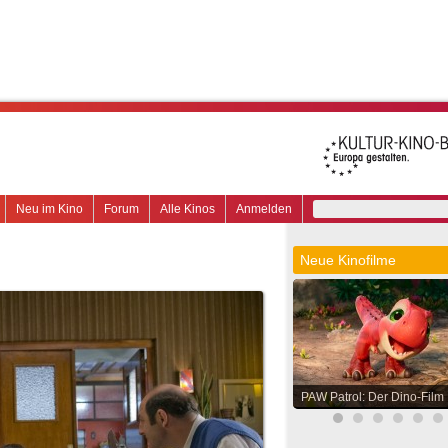
Neu im Kino
Forum
Alle Kinos
Anmelden
Neue Kinofilme
PAW Patrol: Der Dino-Film