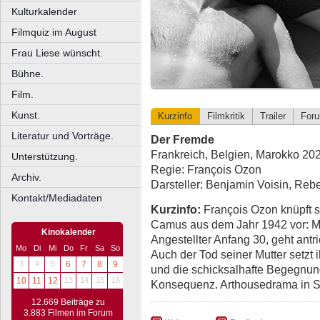
Kulturkalender
Filmquiz im August
Frau Liese wünscht.
Bühne.
Film.
Kunst.
Kurzinfo
Filmkritik
Trailer
For
Literatur und Vorträge.
Der Fremde
Frankreich, Belgien, Marokko 202
Unterstützung.
Regie: François Ozon
Archiv.
Darsteller: Benjamin Voisin, Rebe
Kontakt/Mediadaten
Kurzinfo:
François Ozon knüpft si
Camus aus dem Jahr 1942 vor: Me
Kinokalender
Angestellter Anfang 30, geht antr
Mo
Di
Mi
Do
Fr
Sa
So
Auch der Tod seiner Mutter setzt 
3
4
5
6
7
8
9
und die schicksalhafte Begegnung
10
11
12
13
14
15
16
Konsequenz. Arthousedrama in 
12.669 Beiträge zu
3.883 Filmen im Forum