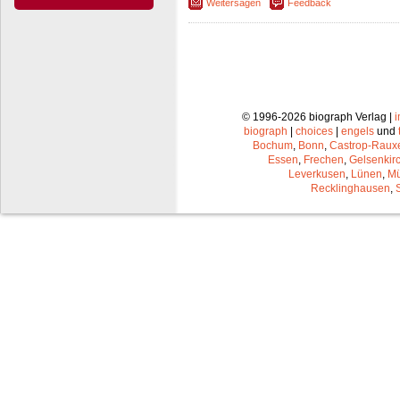
Weitersagen
Feedback
© 1996-2026 biograph Verlag |
biograph
|
choices
|
engels
und
Bochum
,
Bonn
,
Castrop-Raux
Essen
,
Frechen
,
Gelsenkir
Leverkusen
,
Lünen
,
Mü
Recklinghausen
,