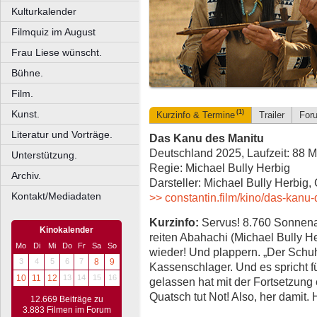
Kulturkalender
Filmquiz im August
Frau Liese wünscht.
Bühne.
Film.
Kunst.
(1)
Kurzinfo & Termine
Trailer
For
Literatur und Vorträge.
Das Kanu des Manitu
Deutschland 2025, Laufzeit: 88 M
Unterstützung.
Regie: Michael Bully Herbig
Archiv.
Darsteller: Michael Bully Herbig,
Kontakt/Mediadaten
>> constantin.film/kino/das-kanu-
Kurzinfo:
Servus! 8.760 Sonnena
Kinokalender
reiten Abahachi (Michael Bully He
Mo
Di
Mi
Do
Fr
Sa
So
wieder! Und plappern. „Der Schu
3
4
5
6
7
8
9
Kassenschlager. Und es spricht fü
10
11
12
13
14
15
16
gelassen hat mit der Fortsetzung 
Quatsch tut Not! Also, her damit. 
12.669 Beiträge zu
3.883 Filmen im Forum