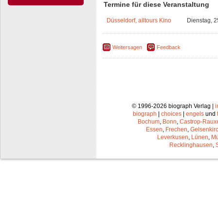
Termine für diese Veranstaltung
Düsseldorf, alltours Kino
Dienstag, 2
Weitersagen
Feedback
© 1996-2026 biograph Verlag |
biograph
|
choices
|
engels
und
Bochum
,
Bonn
,
Castrop-Raux
Essen
,
Frechen
,
Gelsenkir
Leverkusen
,
Lünen
,
Mü
Recklinghausen
,