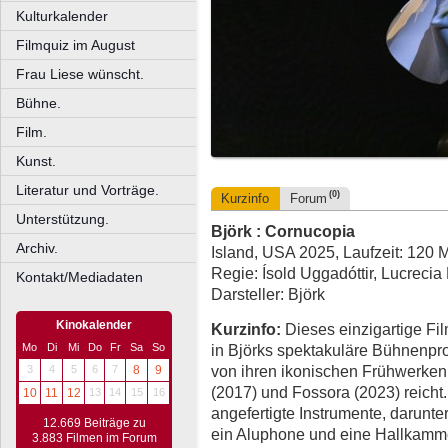
Kulturkalender
Filmquiz im August
Frau Liese wünscht.
Bühne.
Film.
Kunst.
Literatur und Vorträge.
(0)
Kurzinfo
Forum
Unterstützung.
Björk : Cornucopia
Archiv.
Island, USA 2025, Laufzeit: 120 M
Regie: Ísold Uggadóttir, Lucrecia
Kontakt/Mediadaten
Darsteller: Björk
Kinokalender
Kurzinfo:
Dieses einzigartige Fil
in Björks spektakuläre Bühnenpro
Mo
Di
Mi
Do
Fr
Sa
So
von ihren ikonischen Frühwerken 
3
4
5
6
7
8
9
(2017) und Fossora (2023) reicht.
10
11
12
13
14
15
16
angefertigte Instrumente, darunte
12.669 Beiträge zu
ein Aluphone und eine Hallkamme
3.883 Filmen im Forum