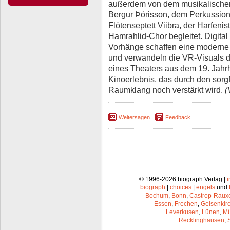
außerdem von dem musikalischen 
Bergur Þórisson, dem Perkussio
Flötenseptett Viibra, der Harfeni
Hamrahlid-Chor begleitet. Digita
Vorhänge schaffen eine moderne 
und verwandeln die VR-Visuals de
eines Theaters aus dem 19. Jahrh
Kinoerlebnis, das durch den sorg
Raumklang noch verstärkt wird.
(
Weitersagen
Feedback
© 1996-2026 biograph Verlag |
biograph
|
choices
|
engels
und
Bochum
,
Bonn
,
Castrop-Raux
Essen
,
Frechen
,
Gelsenkir
Leverkusen
,
Lünen
,
Mü
Recklinghausen
,