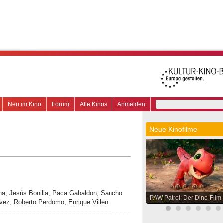
Neu im Kino
Forum
Alle Kinos
Anmelden
Neue Kinofilme
na, Jesús Bonilla, Paca Gabaldon, Sancho
PAW Patrol: Der Dino-Film
ávez, Roberto Perdomo, Enrique Villen