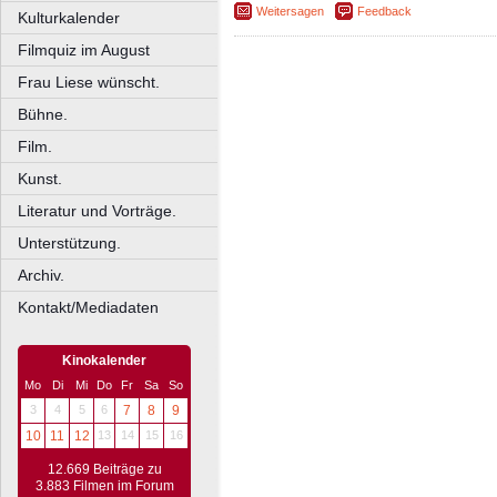
Weitersagen
Feedback
Kulturkalender
Filmquiz im August
Frau Liese wünscht.
Bühne.
Film.
Kunst.
Literatur und Vorträge.
Unterstützung.
Archiv.
Kontakt/Mediadaten
Kinokalender
Mo
Di
Mi
Do
Fr
Sa
So
3
4
5
6
7
8
9
10
11
12
13
14
15
16
12.669 Beiträge zu
3.883 Filmen im Forum