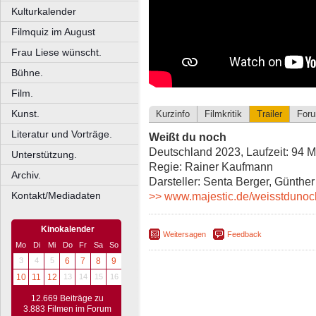
Kulturkalender
Filmquiz im August
Frau Liese wünscht.
Bühne.
Film.
Kunst.
Kurzinfo
Filmkritik
Trailer
For
Literatur und Vorträge.
Weißt du noch
Deutschland 2023, Laufzeit: 94 M
Unterstützung.
Regie: Rainer Kaufmann
Archiv.
Darsteller: Senta Berger, Günthe
Kontakt/Mediadaten
>> www.majestic.de/weisstdunoc
Kinokalender
Weitersagen
Feedback
Mo
Di
Mi
Do
Fr
Sa
So
3
4
5
6
7
8
9
10
11
12
13
14
15
16
12.669 Beiträge zu
3.883 Filmen im Forum