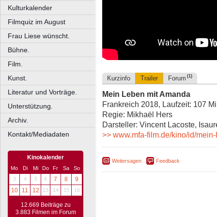
Kulturkalender
Filmquiz im August
Frau Liese wünscht.
Bühne.
Film.
(1)
Kunst.
Kurzinfo
Trailer
Forum
Literatur und Vorträge.
Mein Leben mit Amanda
Frankreich 2018, Laufzeit: 107 M
Unterstützung.
Regie: Mikhaël Hers
Archiv.
Darsteller: Vincent Lacoste, Isaur
Kontakt/Mediadaten
>> www.mfa-film.de/kino/id/mein
Kinokalender
Weitersagen
Feedback
Mo
Di
Mi
Do
Fr
Sa
So
3
4
5
6
7
8
9
10
11
12
13
14
15
16
12.669 Beiträge zu
3.883 Filmen im Forum