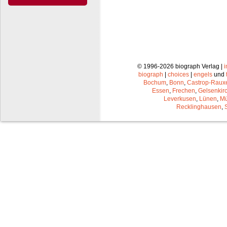
© 1996-2026 biograph Verlag |
biograph
|
choices
|
engels
und
Bochum
,
Bonn
,
Castrop-Raux
Essen
,
Frechen
,
Gelsenkir
Leverkusen
,
Lünen
,
Mü
Recklinghausen
,