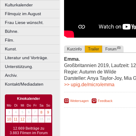
Kulturkalender
Filmquiz im August
Frau Liese wünscht.
Bühne.
Film.
(1)
Kunst.
Kurzinfo
Trailer
Forum
Literatur und Vorträge.
Emma.
Großbritannien 2019, Laufzeit: 1
Unterstützung.
Regie: Autumn de Wilde
Archiv.
Darsteller: Anya Taylor-Joy, Mi
Kontakt/Mediadaten
>> upig.de/micro/emma
Kinokalender
Weitersagen
Feedback
Mo
Di
Mi
Do
Fr
Sa
So
3
4
5
6
7
8
9
10
11
12
13
14
15
16
12.669 Beiträge zu
3.883 Filmen im Forum