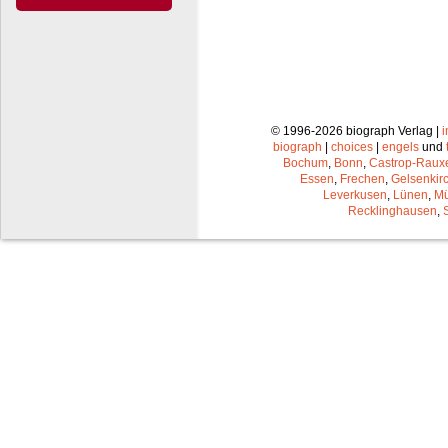
© 1996-2026 biograph Verlag |
biograph
|
choices
|
engels
und
Bochum
,
Bonn
,
Castrop-Raux
Essen
,
Frechen
,
Gelsenkir
Leverkusen
,
Lünen
,
Mü
Recklinghausen
,