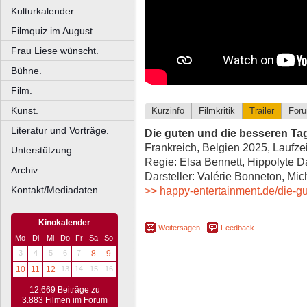
Kulturkalender
Filmquiz im August
Frau Liese wünscht.
Bühne.
Film.
Kunst.
Kurzinfo
Filmkritik
Trailer
For
Literatur und Vorträge.
Die guten und die besseren Ta
Frankreich, Belgien 2025, Laufze
Unterstützung.
Regie: Elsa Bennett, Hippolyte D
Archiv.
Darsteller: Valérie Bonneton, Mi
Kontakt/Mediadaten
>> happy-entertainment.de/die-g
Kinokalender
Weitersagen
Feedback
Mo
Di
Mi
Do
Fr
Sa
So
3
4
5
6
7
8
9
10
11
12
13
14
15
16
12.669 Beiträge zu
3.883 Filmen im Forum