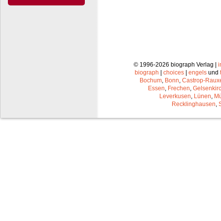
© 1996-2026 biograph Verlag |
biograph
|
choices
|
engels
und
Bochum
,
Bonn
,
Castrop-Raux
Essen
,
Frechen
,
Gelsenkir
Leverkusen
,
Lünen
,
Mü
Recklinghausen
,