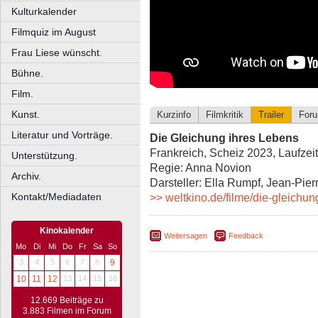
Kulturkalender
Filmquiz im August
Frau Liese wünscht.
Bühne.
Film.
Kunst.
Kurzinfo
Filmkritik
Trailer
For
Literatur und Vorträge.
Die Gleichung ihres Lebens
Frankreich, Scheiz 2023, Laufzei
Unterstützung.
Regie: Anna Novion
Archiv.
Darsteller: Ella Rumpf, Jean-Pier
Kontakt/Mediadaten
>> weltkino.de/filme/die-gleichun
Kinokalender
Weitersagen
Feedback
Mo
Di
Mi
Do
Fr
Sa
So
3
4
5
6
7
8
9
10
11
12
13
14
15
16
12.669 Beiträge zu
3.883 Filmen im Forum