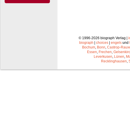
© 1996-2026 biograph Verlag |
biograph
|
choices
|
engels
und
Bochum
,
Bonn
,
Castrop-Raux
Essen
,
Frechen
,
Gelsenkir
Leverkusen
,
Lünen
,
Mü
Recklinghausen
,