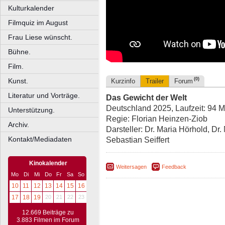
Kulturkalender
Filmquiz im August
Frau Liese wünscht.
Bühne.
Film.
(0)
Kunst.
Kurzinfo
Trailer
Forum
Literatur und Vorträge.
Das Gewicht der Welt
Deutschland 2025, Laufzeit: 94 M
Unterstützung.
Regie: Florian Heinzen-Ziob
Archiv.
Darsteller: Dr. Maria Hörhold, Dr.
Kontakt/Mediadaten
Sebastian Seiffert
Kinokalender
Weitersagen
Feedback
Mo
Di
Mi
Do
Fr
Sa
So
10
11
12
13
14
15
16
17
18
19
20
21
22
23
12.669 Beiträge zu
3.883 Filmen im Forum