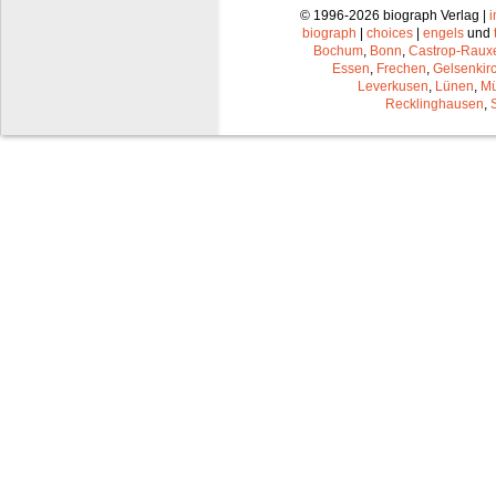
© 1996-2026 biograph Verlag |
biograph
|
choices
|
engels
und
Bochum
,
Bonn
,
Castrop-Raux
Essen
,
Frechen
,
Gelsenkir
Leverkusen
,
Lünen
,
Mü
Recklinghausen
,