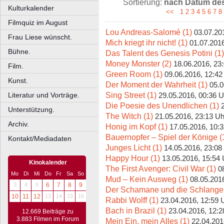
Sortierung:
nach Datum des 
Kulturkalender
<<
1
2
3
4
5
6
7
8
Filmquiz im August
Lou Andreas-Salomé (1)
03.07.20
Frau Liese wünscht.
Mich kriegt ihr nicht! (1)
01.07.2016
Bühne.
Das Talent des Genesis Potini (1)
Money Monster (2)
18.06.2016, 23
Film.
Green Room (1)
09.06.2016, 12:42
Kunst.
Der Moment der Wahrheit (1)
05.0
Sing Street (1)
Literatur und Vorträge.
29.05.2016, 00:36 U
Die Poesie des Unendlichen (1)
Unterstützung.
The Witch (1)
21.05.2016, 23:13 Uh
Archiv.
Honig im Kopf (1)
17.05.2016, 10:
Bauernopfer – Spiel der Könige (
Kontakt/Mediadaten
Junges Licht (1)
14.05.2016, 23:08
Happy Hour (1)
13.05.2016, 15:54 
Kinokalender
The First Avenger: Civil War (1)
0
Mo
Di
Mi
Do
Fr
Sa
So
Mud – Kein Ausweg (1)
08.05.201
3
4
5
6
7
8
9
Der Schamane und die Schlange 
10
11
12
13
14
15
16
Rabbi Wolff (1)
23.04.2016, 12:59 
Bach in Brazil (1)
23.04.2016, 12:2
12.669 Beiträge zu
3.883 Filmen im Forum
Mein Ein, mein Alles (1)
22.04.201