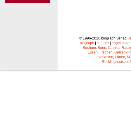
© 1996-2026 biograph Verlag |
biograph
|
choices
|
engels
und
Bochum
,
Bonn
,
Castrop-Raux
Essen
,
Frechen
,
Gelsenkir
Leverkusen
,
Lünen
,
Mü
Recklinghausen
,