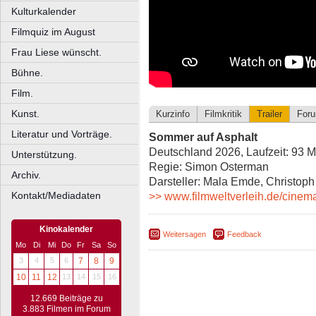
Kulturkalender
Filmquiz im August
Frau Liese wünscht.
Bühne.
Film.
Kunst.
Kurzinfo
Filmkritik
Trailer
For
Literatur und Vorträge.
Sommer auf Asphalt
Deutschland 2026, Laufzeit: 93 M
Unterstützung.
Regie: Simon Osterman
Archiv.
Darsteller: Mala Emde, Christoph
Kontakt/Mediadaten
>> www.filmweltverleih.de/cinem
Kinokalender
Weitersagen
Feedback
Mo
Di
Mi
Do
Fr
Sa
So
3
4
5
6
7
8
9
10
11
12
13
14
15
16
12.669 Beiträge zu
3.883 Filmen im Forum