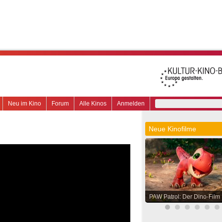
Neu im Kino
Forum
Alle Kinos
Anmelden
Neue Kinofilme
PAW Patrol: Der Dino-Film