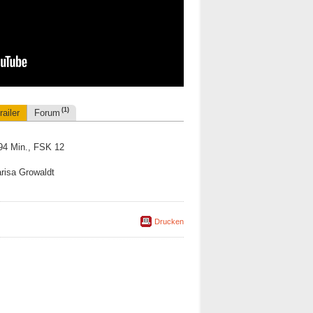
(1)
railer
Forum
 94 Min., FSK 12
arisa Growaldt
Drucken