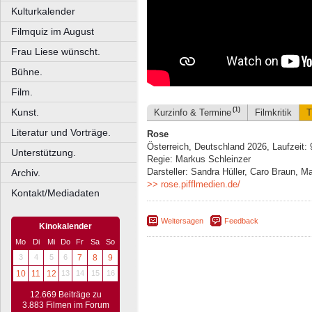
Kulturkalender
Filmquiz im August
Frau Liese wünscht.
Bühne.
Film.
(1)
Kunst.
Kurzinfo & Termine
Filmkritik
T
Literatur und Vorträge.
Rose
Österreich, Deutschland 2026, Laufzeit:
Unterstützung.
Regie: Markus Schleinzer
Darsteller: Sandra Hüller, Caro Braun, M
Archiv.
>> rose.pifflmedien.de/
Kontakt/Mediadaten
Weitersagen
Feedback
Kinokalender
Mo
Di
Mi
Do
Fr
Sa
So
3
4
5
6
7
8
9
10
11
12
13
14
15
16
12.669 Beiträge zu
3.883 Filmen im Forum