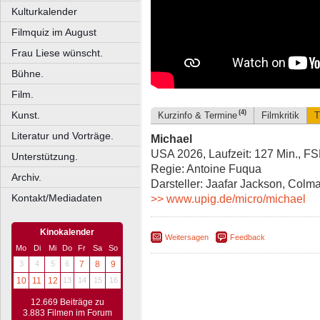
Kulturkalender
Filmquiz im August
Frau Liese wünscht.
Bühne.
Film.
(4)
Kunst.
Kurzinfo & Termine
Filmkritik
T
Literatur und Vorträge.
Michael
USA 2026, Laufzeit: 127 Min., F
Unterstützung.
Regie: Antoine Fuqua
Archiv.
Darsteller: Jaafar Jackson, Col
Kontakt/Mediadaten
>> www.upig.de/micro/michael
Kinokalender
Weitersagen
Feedback
Mo
Di
Mi
Do
Fr
Sa
So
3
4
5
6
7
8
9
10
11
12
13
14
15
16
12.669 Beiträge zu
3.883 Filmen im Forum