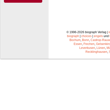
© 1996-2026 biograph Verlag |
biograph
|
choices
|
engels
und
Bochum
,
Bonn
,
Castrop-Raux
Essen
,
Frechen
,
Gelsenkir
Leverkusen
,
Lünen
,
Mü
Recklinghausen
,