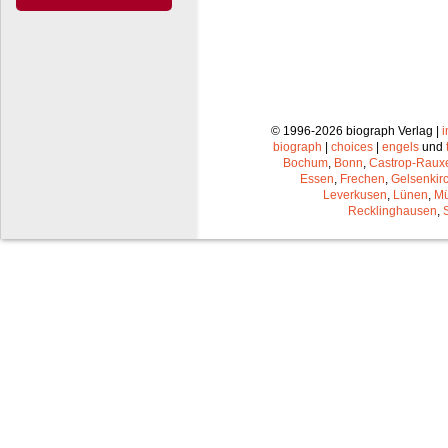
© 1996-2026 biograph Verlag |
biograph
|
choices
|
engels
und
Bochum
,
Bonn
,
Castrop-Raux
Essen
,
Frechen
,
Gelsenkir
Leverkusen
,
Lünen
,
Mü
Recklinghausen
,