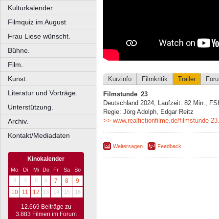
Kulturkalender
Filmquiz im August
Frau Liese wünscht.
Bühne.
Film.
Kunst.
Kurzinfo
Filmkritik
Trailer
For
Literatur und Vorträge.
Filmstunde_23
Deutschland 2024, Laufzeit: 82 Min., FS
Unterstützung.
Regie: Jörg Adolph, Edgar Reitz
>> www.realfictionfilme.de/filmstunde-23
Archiv.
Kontakt/Mediadaten
Weitersagen
Feedback
Kinokalender
Mo
Di
Mi
Do
Fr
Sa
So
3
4
5
6
7
8
9
10
11
12
13
14
15
16
12.669 Beiträge zu
3.883 Filmen im Forum