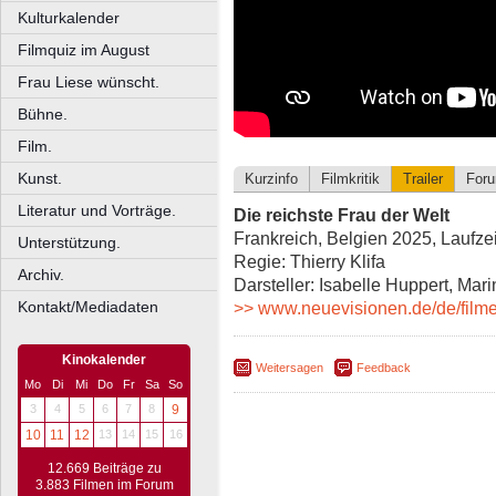
Kulturkalender
Filmquiz im August
Frau Liese wünscht.
Bühne.
Film.
Kunst.
Kurzinfo
Filmkritik
Trailer
For
Literatur und Vorträge.
Die reichste Frau der Welt
Frankreich, Belgien 2025, Laufze
Unterstützung.
Regie: Thierry Klifa
Archiv.
Darsteller: Isabelle Huppert, Mari
Kontakt/Mediadaten
>> www.neuevisionen.de/de/filme/
Kinokalender
Weitersagen
Feedback
Mo
Di
Mi
Do
Fr
Sa
So
3
4
5
6
7
8
9
10
11
12
13
14
15
16
12.669 Beiträge zu
3.883 Filmen im Forum